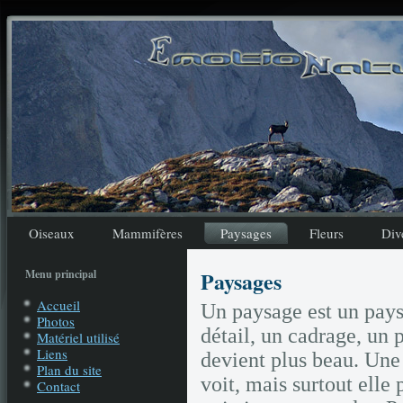
Oiseaux
Mammifères
Paysages
Fleurs
Div
Paysages
Menu principal
Accueil
Un paysage est un pays
Photos
détail, un cadrage, un p
Matériel utilisé
Liens
devient plus beau. Une
Plan du site
voit, mais surtout elle 
Contact