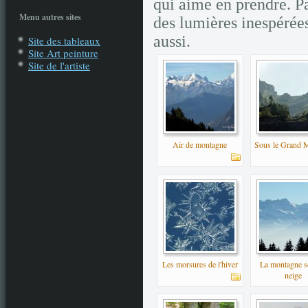
qui aime en prendre. Pa
Menu autres sites
des lumières inespérées
aussi.
Site des tableaux
Site Art peinture
Site de l'artiste
.
Air de montagne
Sous le Grand 
Les morsures de l'hiver
La montagne s
neige