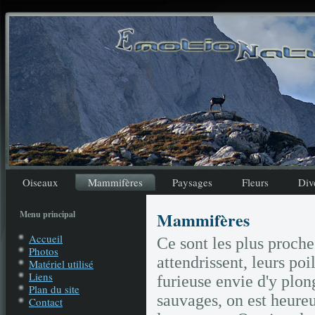
Oiseaux
Mammifères
Paysages
Fleurs
Div
Mammifères
Menu principal
Accueil
Ce sont les plus proch
Photos
attendrissent, leurs po
Matériel utilisé
Liens
furieuse envie d'y plon
Plan du site
sauvages, on est heure
Contact