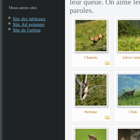
leur queue. On aime leu
Menu autres sites
paroles.
Site des tableaux
Site Art peinture
Site de l'artiste
.
Chamois
Lièvre varia
Hermine
Chats