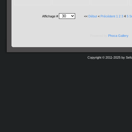
Affichage #
<<
Début
<
Précédent
1
2
3
4
5
S
Powered by
Phoca
Gallery
Copyright © 2011-2025 by Sefo