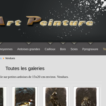
 moyennes
Ardoises grandes
Cailloux
Bois
Scies
Pyrogravure
To
es
Vendues
Toutes les galeries
uile sur petites ardoises de 15x20 cm environ. Vendues.