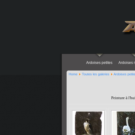
Ardoises petites
Ardoises
Home
Toutes les galeries
Ardoises petit
Peinture à l'h