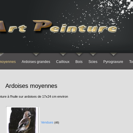
 moyennes
Ardoises grandes
Cailloux
Bois
Scies
Pyrogravure
To
Ardoises moyennes
nture à l'huile sur ardoises de 17x24 cm environ
Vendues
(46)