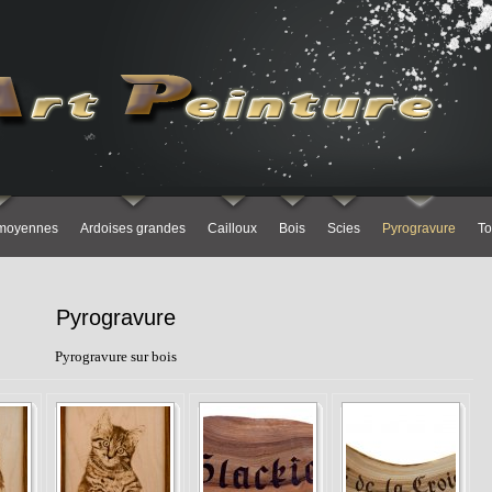
 moyennes
Ardoises grandes
Cailloux
Bois
Scies
Pyrogravure
To
Pyrogravure
Pyrogravure sur bois