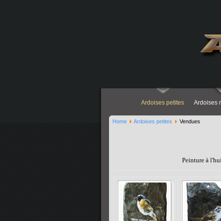
Ardoises petites
Ardoises
Home
Ardoises petites
Vendues
Peinture à l'h