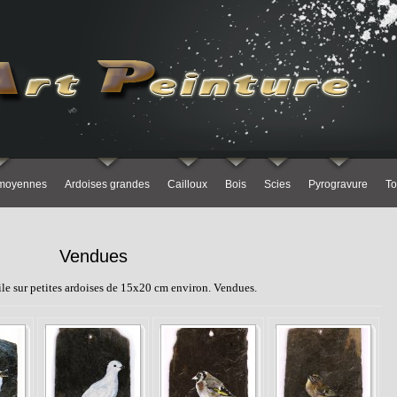
 moyennes
Ardoises grandes
Cailloux
Bois
Scies
Pyrogravure
To
Vendues
uile sur petites ardoises de 15x20 cm environ. Vendues.